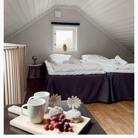
innbyr til lek og rekreasjon. Velkommen!
Tilrettelagt for selvhusopphold - Stort
kjøleskap med fryser - Stekeovn med
kokeplate - Oppvaskmaskin -Servise til 6
personer - Nødvendig kjøkkenutstyr -Bad
med vaskemaskin