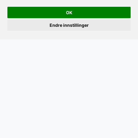
OK
Endre innstillinger
Navigasjon
Kontakt
Hjem
Solerødveien 86
Overnatting
3185 Skoppum